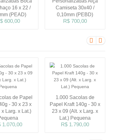
alizadas Boca
Personalizadas Alça
Fita 27x
haço 16 x 22 /
Camiseta 30x40 /
(P
R$ 
0mm (PEAD)
0,10mm (PEBD)
$ 600,00
R$ 700,00
colas de Papel
1.000 Sacolas de
1.000 S
40g - 30 x 23 x
Papel Kraft 140g - 30 x
Papel Du
. x Larg. x Lat.)
23 x 09 (Alt. x Larg. x
24x23x09 (
Pequena
Lat.) Pequena
x Lat.
 1.070,00
R$ 1.790,00
R$ 2