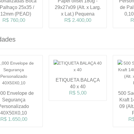
sonalizadas Boca
Papel offset 180g -
Person
 Palhaço 25x35 /
29x27x09 (Alt. x Larg.
de Pal
,12mm (PEAD)
x Lat.) Pequena
0,1
R$ 760,00
R$ 2.400,00
R
dades
ETIQUETA BALAÇA
40 x 40
R$ 5,00
000 Envelope de
500 Sa
Segurança
Kraft 1
Personalizado
09 (Alt
40X50X0,10
R$ 1.650,00
R$