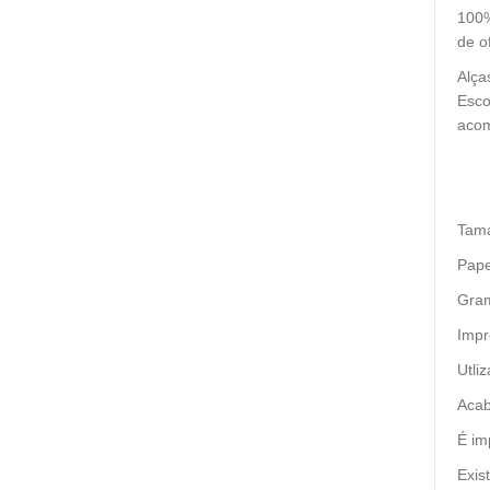
100%
de o
Alça
Esco
acom
Tama
Pape
Gram
Impr
Utli
Acab
É im
Exis