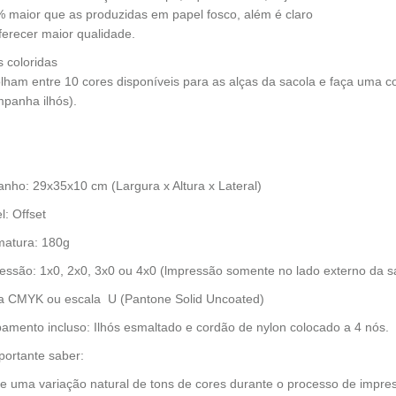
 maior que as produzidas em papel fosco, além é claro
ferecer maior qualidade.
s coloridas
lham entre 10 cores disponíveis para as alças da sacola e faça uma c
panha ilhós).
nho: 29x35x10 cm (Largura x Altura x Lateral)
l: Offset
atura: 180g
essão: 1x0, 2x0, 3x0 ou 4x0 (lmpressão somente no lado externo da s
za CMYK ou escala U (Pantone Solid Uncoated)
amento incluso: Ilhós esmaltado e cordão de nylon colocado a 4 nós.
portante saber:
te uma variação natural de tons de cores durante o processo de impre