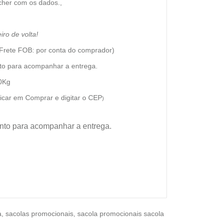
cher com os dados.,
ro de volta!
Frete FOB: por conta do comprador)
to para acompanhar a entrega.
0Kg
licar em
Comprar
e digitar o CEP
)
nto para acompanhar a entrega.
a
,
sacolas promocionais
,
sacola promocionais sacola