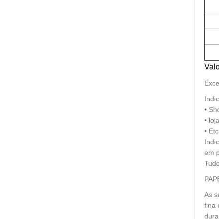
Valo
Exce
Indi
• Sh
• lo
• Etc.
Indi
em p
Tudo
PAPE
As s
fina
dura