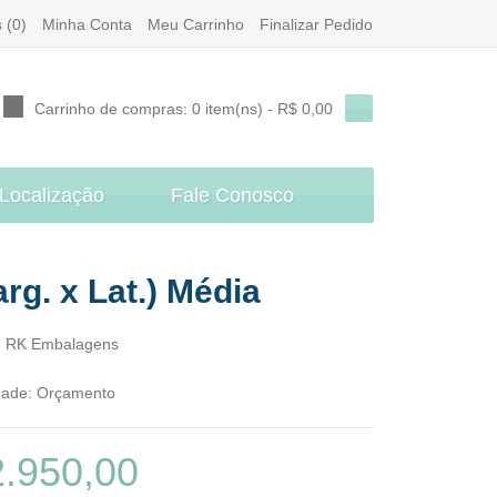
 (0)
Minha Conta
Meu Carrinho
Finalizar Pedido
Carrinho de compras:
0 item(ns) - R$ 0,00
Localização
Fale Conosco
rg. x Lat.) Média
:
RK Embalagens
dade:
Orçamento
.950,00