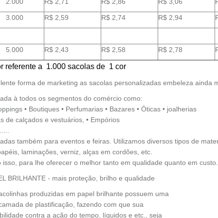
2.000
R$ 2,71
R$ 2,86
R$ 3,06
3.000
R$ 2,59
R$ 2,74
R$ 2,94
5.000
R$ 2,43
R$ 2,58
R$ 2,78
r referente a 1.000 sacolas de 1 cor
lente forma de marketing as sacolas personalizadas embeleza ainda 
cada à todos os segmentos do comércio como:
oppings • Boutiques • Perfumarias • Bazares • Óticas • joalherias
jas de calçados e vestuários, • Empórios
....
cadas também para eventos e feiras. Utilizamos diversos tipos de mater
apéis, laminações, verniz, alças em cordões, etc.
 isso, para lhe oferecer o melhor tanto em qualidade quanto em custo.
L BRILHANTE - mais proteção, brilho e qualidade
acolinhas produzidas em papel brilhante possuem uma
 camada de plastificação, fazendo com que sua
bilidade contra a ação do tempo, líquidos e etc., seja